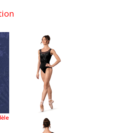
tion
èle