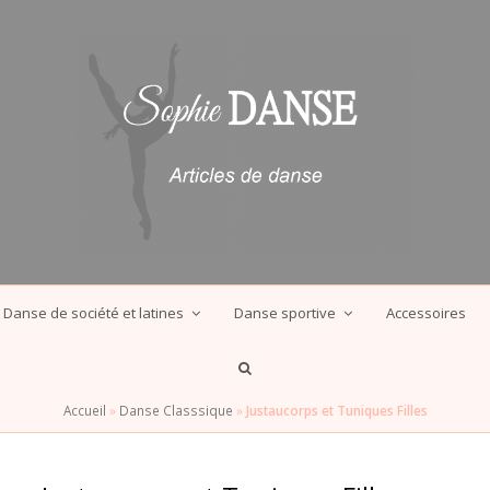
Danse de société et latines
Danse sportive
Accessoires
Accueil
»
Danse Classsique
»
Justaucorps et Tuniques Filles