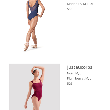
Marine :
S, M,
L, XL
55€
Justaucorps
Noir : M, L
Plum berry : M, L
52€