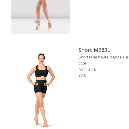
Short M683L
Short taille haute, bande sur
coté
Noir : 2 x L
37 €