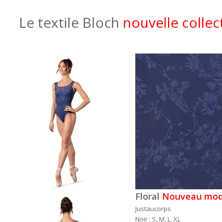
Le textile Bloch
nouvelle collec
Floral
Nouveau mod
Justaucorps
Noir : S, M, L, XL